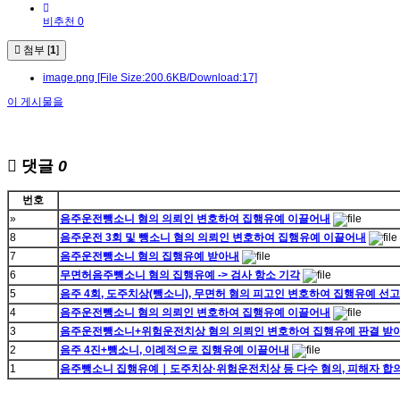
비추천 0
첨부 [
1
]
image.png
[File Size:200.6KB/Download:17]
이 게시물을
댓글
0
번호
»
음주운전뺑소니 혐의 의뢰인 변호하여 집행유예 이끌어내
8
음주운전 3회 및 뺑소니 혐의 의뢰인 변호하여 집행유예 이끌어내
7
음주운전뺑소니 혐의 집행유예 받아내
6
무면허음주뺑소니 혐의 집행유예 -> 검사 항소 기각
5
음주 4회, 도주치상(뺑소니), 무면허 혐의 피고인 변호하여 집행유예 선
4
음주운전뺑소니 혐의 의뢰인 변호하여 집행유예 이끌어내
3
음주운전뺑소니+위험운전치상 혐의 의뢰인 변호하여 집행유예 판결 받
2
음주 4진+뺑소니, 이례적으로 집행유예 이끌어내
1
음주뺑소니 집행유예｜도주치상·위험운전치상 등 다수 혐의, 피해자 합의