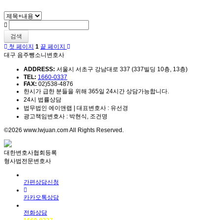
검색
첫 페이지
1
끝 페이지
대구 음주뺑소니변호사
ADDRESS:
서울시 서초구 강남대로 337 (337빌딩 10층, 13층)
TEL:
1660-0337
FAX:
02)538-4876
한시가 급한 분들을 위해 365일 24시간 상담가능합니다.
24시 법률상담
법무법인 에이앤랩 | 대표변호사 : 유선경
광고책임변호사 : 박현식, 조건명
©2026 www.lwjuan.com All Rights Reserved.
대한변호사협회등록
형사법전문변호사
간편상담신청
카카오톡상담
전화상담