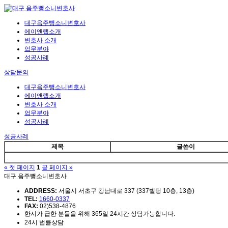
대구음주뺑소니변호사
에이앤랩소개
변호사 소개
업무분야
성공사례
상담문의
대구음주뺑소니변호사
에이앤랩소개
변호사 소개
업무분야
성공사례
성공사례
제목
글쓴이
« 첫 페이지
1
끝 페이지 »
대구 음주뺑소니변호사
ADDRESS:
서울시 서초구 강남대로 337 (337빌딩 10층, 13층)
TEL:
1660-0337
FAX:
02)538-4876
한시가 급한 분들을 위해 365일 24시간 상담가능합니다.
24시 법률상담